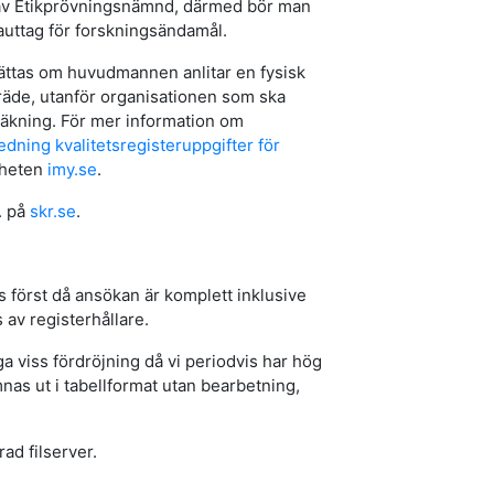
av Etikprövningsnämnd, därmed bör man
auttag för forskningsändamål.
rättas om huvudmannen anlitar en fysisk
iträde, utanför organisationen som ska
äkning. För mer information om
edning kvalitetsregisteruppgifter för
gheten
imy.se
.
. på
skr.se
.
s först då ansökan är komplett inklusive
 av registerhållare.
ga viss fördröjning då vi periodvis har hög
ämnas ut i tabellformat utan bearbetning,
ad filserver.