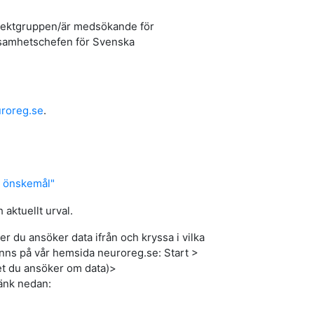
projektgruppen/är medsökande för
rksamhetschefen för Svenska
roreg.se
.
ga önskemål"
aktuellt urval.
er du ansöker data ifrån och kryssa i vilka
inns på vår hemsida neuroreg.se: Start >
lket du ansöker om data)>
länk nedan: