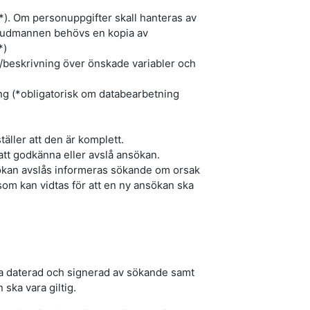
*). Om personuppgifter skall hanteras av
uvudmannen behövs en kopia av
*)
ta/beskrivning över önskade variabler och
ng (*obligatorisk om databearbetning
äller att den är komplett.
 att godkänna eller avslå ansökan.
sökan avslås informeras sökande om orsak
 som kan vidtas för att en ny ansökan ska
a daterad och signerad av sökande samt
n ska vara giltig.