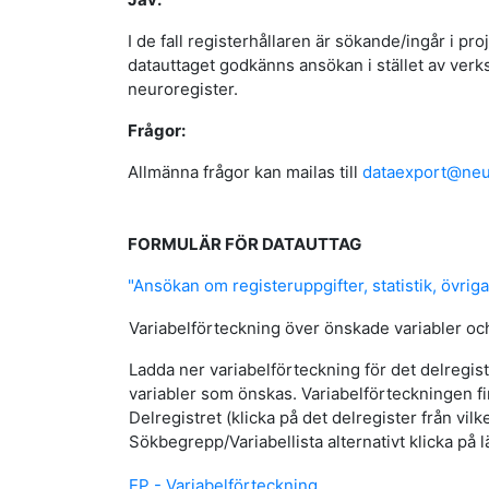
I de fall registerhållaren är sökande/ingår i 
datauttaget godkänns ansökan i stället av ve
neuroregister.
Frågor:
Allmänna frågor kan mailas till
dataexport@neu
FORMULÄR FÖR DATAUTTAG
"Ansökan om registeruppgifter, statistik, övri
Variabelförteckning över önskade variabler och 
Ladda ner variabelförteckning för det delregist
variabler som önskas. Variabelförteckningen f
Delregistret (klicka på det delregister från vi
Sökbegrepp/Variabellista alternativt klicka på 
EP - Variabelförteckning