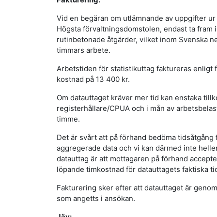
Vid en begäran om utlämnande av uppgifter ur
Högsta förvaltningsdomstolen, endast ta fram
rutinbetonade åtgärder, vilket inom Svenska neu
timmars arbete.
Arbetstiden för statistikuttag faktureras enligt
kostnad på 13 400 kr.
Om datauttaget kräver mer tid kan enstaka ti
registerhållare/CPUA och i mån av arbetsbelast
timme.
Det är svårt att på förhand bedöma tidsåtgång 
aggregerade data och vi kan därmed inte heller
datauttag är att mottagaren på förhand accept
löpande timkostnad för datauttagets faktiska t
Fakturering sker efter att datauttaget är genom
som angetts i ansökan.
Jäv: