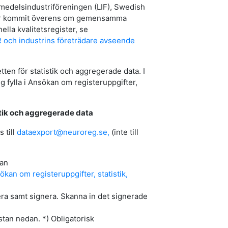
edelsindustriföreningen (LIF), Swedish
ar kommit överens om gemensamma
ella kvalitetsregister, se
ch industrins företrädare avseende
ten för statistik och aggregerade data. I
ig fylla i Ansökan om registeruppgifter,
tik och aggregerade data
 till
dataexport@neuroreg.se,
(inte till
kan
ökan om registeruppgifter, statistik,
atera samt signera. Skanna in det signerade
istan nedan. *) Obligatorisk