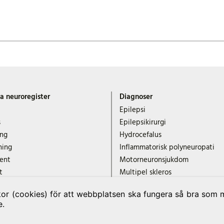
a neuroregister
Diagnoser
Epilepsi
s
Epilepsikirurgi
ing
Hydrocefalus
ning
Inflammatorisk polyneuropati
ent
Motorneuronsjukdom
t
Multipel skleros
 data
Myastenia gravis
r (cookies) för att webbplatsen ska fungera så bra som mö
Narkolepsi
e.
Neuromuskulära sjukdomar NMi
Parkinsons sjukdom