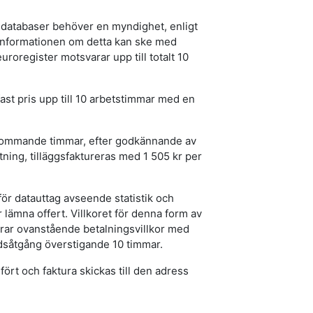
 databaser behöver en myndighet, enligt
 informationen om detta kan ske med
roregister motsvarar upp till totalt 10
 fast pris upp till 10 arbetstimmar med en
llkommande timmar, efter godkännande av
ning, tilläggsfaktureras med 1 505 kr per
för datauttag avseende statistik och
 lämna offert. Villkoret för denna form av
erar ovanstående betalningsvillkor med
idsåtgång överstigande 10 timmar.
fört och faktura skickas till den adress