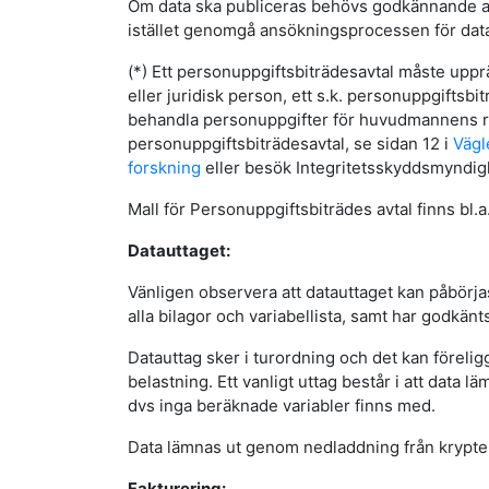
Om data ska publiceras behövs godkännande 
istället genomgå ansökningsprocessen för dat
(*) Ett personuppgiftsbiträdesavtal måste upp
eller juridisk person, ett s.k. personuppgiftsb
behandla personuppgifter för huvudmannens r
personuppgiftsbiträdesavtal, se sidan 12 i
Vägl
forskning
eller besök Integritetsskyddsmyndi
Mall för Personuppgiftsbiträdes avtal finns bl.a
Datauttaget:
Vänligen observera att datauttaget kan påbörja
alla bilagor och variabellista, samt har godkänts
Datauttag sker i turordning och det kan förelig
belastning. Ett vanligt uttag består i att data l
dvs inga beräknade variabler finns med.
Data lämnas ut genom nedladdning från krypter
Fakturering: