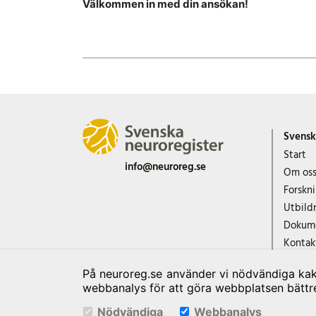
Välkommen in med din ansökan!
Svensk
Start
info@neuroreg.se
Om os
Forskn
Utbild
Dokum
Kontak
Export
På neuroreg.se använder vi nödvändiga kako
webbanalys för att göra webbplatsen bättr
Nödvändiga
Webbanalys