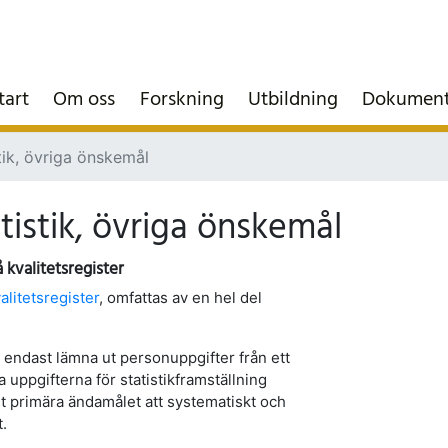
tart
Om oss
Forskning
Utbildning
Dokumen
stik, övriga önskemål
tistik, övriga önskemål
 kvalitetsregister
alitetsregister
, omfattas av en hel del
endast lämna ut personuppgifter från ett
 uppgifterna för statistikframställning
et primära ändamålet att systematiskt och
.