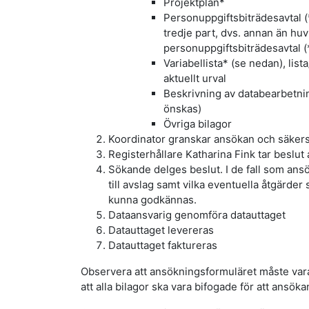
Projektplan*
Personuppgiftsbiträdesavtal (
tredje part, dvs. annan än h
personuppgiftsbiträdesavtal (
Variabellista* (se nedan), lis
aktuellt urval
Beskrivning av databearbetni
önskas)
Övriga bilagor
Koordinator granskar ansökan och säkerst
Registerhållare Katharina Fink tar beslut
Sökande delges beslut. I de fall som an
till avslag samt vilka eventuella åtgärder
kunna godkännas.
Dataansvarig genomföra datauttaget
Datauttaget levereras
Datauttaget faktureras
Observera att ansökningsformuläret måste var
att alla bilagor ska vara bifogade för att ansöka