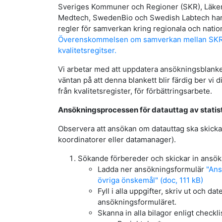
Sveriges Kommuner och Regioner (SKR), Läkem
Medtech, SwedenBio och Swedish Labtech h
regler för samverkan kring regionala och nation
Överenskommelsen om samverkan mellan SKR o
kvalitetsregitser.
Vi arbetar med att uppdatera ansökningsblanket
väntan på att denna blankett blir färdig ber vi d
från kvalitetsregister, för förbättringsarbete.
Ansökningsprocessen för datauttag av statis
Observera att ansökan om datauttag ska skickas
koordinatorer eller datamanager).
Sökande förbereder och skickar in ansö
Ladda ner ansökningsformulär
"Ans
övriga önskemål" (doc, 111 kB)
Fyll i alla uppgifter, skriv ut och d
ansökningsformuläret.
Skanna in alla bilagor enligt checkl